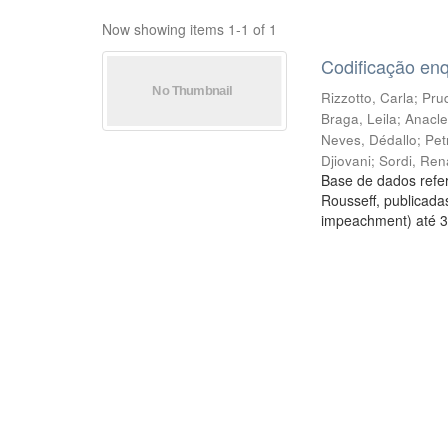
Now showing items 1-1 of 1
Codificação en
Rizzotto, Carla
;
Prud
Braga, Leila
;
Anacle
Neves, Dédallo
;
Pet
Djiovani
;
Sordi, Ren
Base de dados refer
Rousseff, publicada
impeachment) até 3