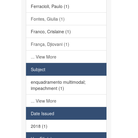
Ferracioli, Paulo (1)
Fontes, Giulia (1)
Franco, Crislaine (1)
França, Djiovani (1)
... View More
Subject
enquadramento multimodal;
impeachment (1)
... View More
Date Issued
2018 (1)