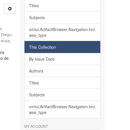
Titles
Subjects
ia
;
xmlui.ArtifactBrowser.Navigation.bro
, Diego
;
wse_type
rança,
This Collection
lma
so de
By Issue Date
Authors
Titles
Subjects
xmlui.ArtifactBrowser.Navigation.bro
wse_type
MY ACCOUNT