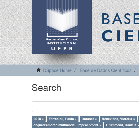
BAS
CIE
DSpace Home
Base de Dados Científicos
Search
2018 ×
Ferracioli, Paulo ×
Dataset ×
Benevides, Victoria ×
enquadramento multimodal; impeachment ×
Drummond, Daniela 