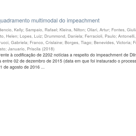
quadramento multimodal do impeachment
encio, Kelly
;
Sampaio, Rafael
;
Kleina, Nilton
;
Oliari, Artur
;
Fontes, Giul
to, Helen
;
Lopes, Luiz
;
Drummond, Daniela
;
Ferracioli, Paulo
;
Antonelli
rucci, Gabriela
;
Franco, Crislaine
;
Borges, Tiago
;
Benevides, Victoria
;
F
ato
;
Januario, Priscila
(
2018
)
ente à codificação de 2202 notícias a respeito do impeachment de Di
s entre 02 de dezembro de 2015 (data em que foi instaurado o proces
1 de agosto de 2016 ...