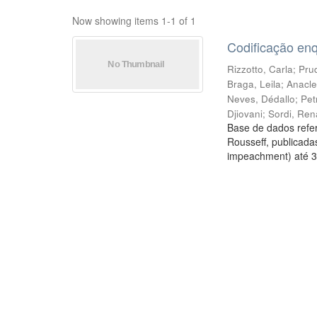
Now showing items 1-1 of 1
Codificação en
Rizzotto, Carla
;
Prud
Braga, Leila
;
Anacle
Neves, Dédallo
;
Pet
Djiovani
;
Sordi, Ren
Base de dados refer
Rousseff, publicada
impeachment) até 3