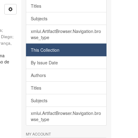
Titles
Subjects
ia
;
xmlui.ArtifactBrowser.Navigation.bro
, Diego
;
wse_type
rança,
This Collection
lma
so de
By Issue Date
Authors
Titles
Subjects
xmlui.ArtifactBrowser.Navigation.bro
wse_type
MY ACCOUNT