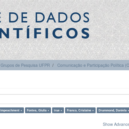
E DE DADOS
NTÍFICOS
Grupos de Pesquisa UFPR
Comunicação e Participação Política 
 impeachment ×
Fontes, Giulia ×
true ×
Franco, Crislaine ×
Drummond, Daniela 
Show Advanced