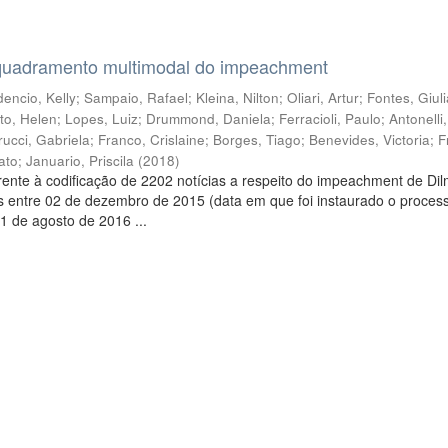
quadramento multimodal do impeachment
encio, Kelly
;
Sampaio, Rafael
;
Kleina, Nilton
;
Oliari, Artur
;
Fontes, Giul
to, Helen
;
Lopes, Luiz
;
Drummond, Daniela
;
Ferracioli, Paulo
;
Antonelli
rucci, Gabriela
;
Franco, Crislaine
;
Borges, Tiago
;
Benevides, Victoria
;
F
ato
;
Januario, Priscila
(
2018
)
ente à codificação de 2202 notícias a respeito do impeachment de Di
s entre 02 de dezembro de 2015 (data em que foi instaurado o proces
1 de agosto de 2016 ...