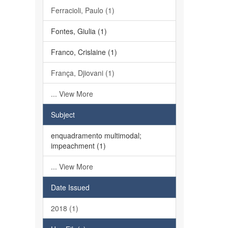
Ferracioli, Paulo (1)
Fontes, Giulia (1)
Franco, Crislaine (1)
França, Djiovani (1)
... View More
Subject
enquadramento multimodal;
impeachment (1)
... View More
Date Issued
2018 (1)