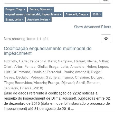
Borges, Tiago ×
França, Djiovani ×
enquadramento multimodal; impeachment ×
Antonelli, Diego ×
2018 ×
Braga, Leila ×
Anacleto, Helen ×
Show Advanced Filters
Now showing items 1-1 of 1
Codificação enquadramento multimodal do
impeachment
Rizzotto, Carla
;
Prudencio, Kelly
;
Sampaio, Rafael
;
Kleina, Nilton
;
Oliari, Artur
;
Fontes, Giulia
;
Braga, Leila
;
Anacleto, Helen
;
Lopes,
Luiz
;
Drummond, Daniela
;
Ferracioli, Paulo
;
Antonelli, Diego
;
Neves, Dédallo
;
Petrucci, Gabriela
;
Franco, Crislaine
;
Borges,
Tiago
;
Benevides, Victoria
;
França, Djiovani
;
Sordi, Renato
;
Januario, Priscila
(
2018
)
Base de dados referente à codificação de 2202 notícias a
respeito do impeachment de Dilma Rousseff, publicadas entre 02
de dezembro de 2015 (data em que foi instaurado o processo de
impeachment) até 31 de agosto de 2016 ...