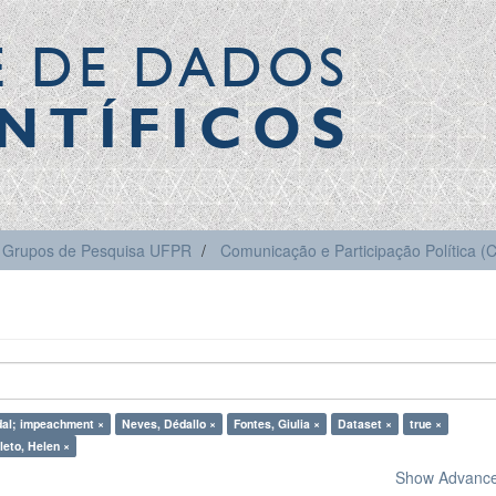
E DE DADOS
NTÍFICOS
Grupos de Pesquisa UFPR
Comunicação e Participação Política 
al; impeachment ×
Neves, Dédallo ×
Fontes, Giulia ×
Dataset ×
true ×
leto, Helen ×
Show Advanced