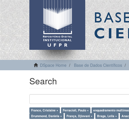
BAS
CIE
DSpace Home
Base de Dados Científicos
Search
Franco, Crislaine ×
Ferracioli, Paulo ×
enquadramento multimod
Drummond, Daniela ×
França, Djiovani ×
Braga, Leila ×
Anac