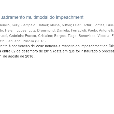
quadramento multimodal do impeachment
encio, Kelly
;
Sampaio, Rafael
;
Kleina, Nilton
;
Oliari, Artur
;
Fontes, Giul
to, Helen
;
Lopes, Luiz
;
Drummond, Daniela
;
Ferracioli, Paulo
;
Antonelli
rucci, Gabriela
;
Franco, Crislaine
;
Borges, Tiago
;
Benevides, Victoria
;
F
ato
;
Januario, Priscila
(
2018
)
ente à codificação de 2202 notícias a respeito do impeachment de Di
s entre 02 de dezembro de 2015 (data em que foi instaurado o proces
1 de agosto de 2016 ...