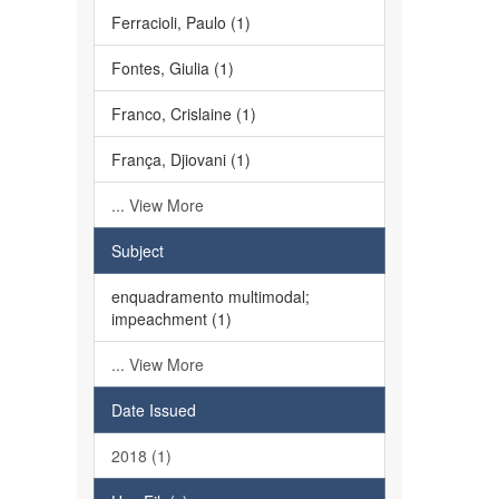
Ferracioli, Paulo (1)
Fontes, Giulia (1)
Franco, Crislaine (1)
França, Djiovani (1)
... View More
Subject
enquadramento multimodal;
impeachment (1)
... View More
Date Issued
2018 (1)