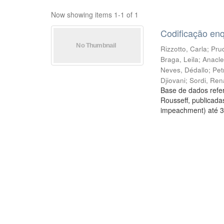
Now showing items 1-1 of 1
Codificação en
Rizzotto, Carla
;
Prud
Braga, Leila
;
Anacle
Neves, Dédallo
;
Pet
Djiovani
;
Sordi, Ren
Base de dados refer
Rousseff, publicada
impeachment) até 3