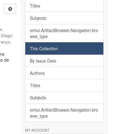
Titles
Subjects
ia
;
xmlui.ArtifactBrowser.Navigation.bro
, Diego
;
wse_type
rança,
This Collection
lma
so de
By Issue Date
Authors
Titles
Subjects
xmlui.ArtifactBrowser.Navigation.bro
wse_type
MY ACCOUNT