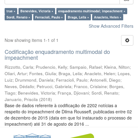
true ×
Benevides, Victoria ×
enquadramento multimodal; impeachment ×
Sordi, Renato ×
Ferracioli, Paulo ×
Braga, Leila ×
Anacleto, Helen ×
Show Advanced Filters
Now showing items 1-1 of 1
Codificação enquadramento multimodal do
impeachment
Rizzotto, Carla
;
Prudencio, Kelly
;
Sampaio, Rafael
;
Kleina, Nilton
;
Oliari, Artur
;
Fontes, Giulia
;
Braga, Leila
;
Anacleto, Helen
;
Lopes,
Luiz
;
Drummond, Daniela
;
Ferracioli, Paulo
;
Antonelli, Diego
;
Neves, Dédallo
;
Petrucci, Gabriela
;
Franco, Crislaine
;
Borges,
Tiago
;
Benevides, Victoria
;
França, Djiovani
;
Sordi, Renato
;
Januario, Priscila
(
2018
)
Base de dados referente à codificação de 2202 notícias a
respeito do impeachment de Dilma Rousseff, publicadas entre 02
de dezembro de 2015 (data em que foi instaurado o processo de
impeachment) até 31 de agosto de 2016 ...