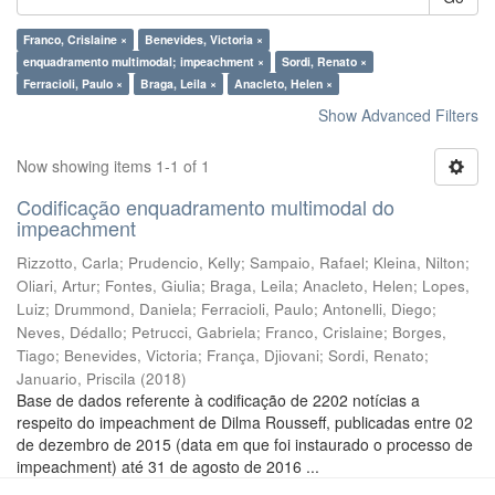
Franco, Crislaine ×
Benevides, Victoria ×
enquadramento multimodal; impeachment ×
Sordi, Renato ×
Ferracioli, Paulo ×
Braga, Leila ×
Anacleto, Helen ×
Show Advanced Filters
Now showing items 1-1 of 1
Codificação enquadramento multimodal do
impeachment
Rizzotto, Carla
;
Prudencio, Kelly
;
Sampaio, Rafael
;
Kleina, Nilton
;
Oliari, Artur
;
Fontes, Giulia
;
Braga, Leila
;
Anacleto, Helen
;
Lopes,
Luiz
;
Drummond, Daniela
;
Ferracioli, Paulo
;
Antonelli, Diego
;
Neves, Dédallo
;
Petrucci, Gabriela
;
Franco, Crislaine
;
Borges,
Tiago
;
Benevides, Victoria
;
França, Djiovani
;
Sordi, Renato
;
Januario, Priscila
(
2018
)
Base de dados referente à codificação de 2202 notícias a
respeito do impeachment de Dilma Rousseff, publicadas entre 02
de dezembro de 2015 (data em que foi instaurado o processo de
impeachment) até 31 de agosto de 2016 ...