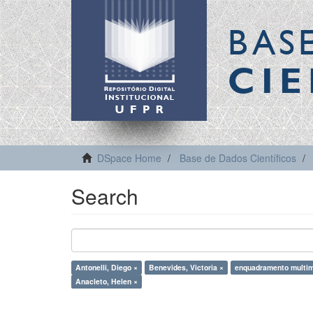
BAS
CIE
DSpace Home
Base de Dados Científicos
Search
Antonelli, Diego ×
Benevides, Victoria ×
enquadramento multim
Anacleto, Helen ×