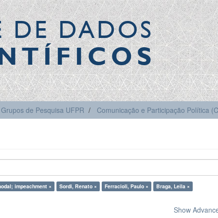
E DE DADOS
NTÍFICOS
Grupos de Pesquisa UFPR
Comunicação e Participação Política 
odal; impeachment ×
Sordi, Renato ×
Ferracioli, Paulo ×
Braga, Leila ×
Show Advanced