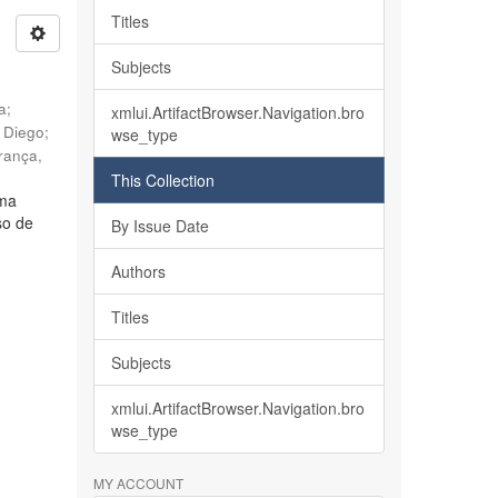
Titles
Subjects
ia
;
xmlui.ArtifactBrowser.Navigation.bro
, Diego
;
wse_type
rança,
This Collection
lma
so de
By Issue Date
Authors
Titles
Subjects
xmlui.ArtifactBrowser.Navigation.bro
wse_type
MY ACCOUNT