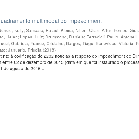
quadramento multimodal do impeachment
encio, Kelly
;
Sampaio, Rafael
;
Kleina, Nilton
;
Oliari, Artur
;
Fontes, Giul
to, Helen
;
Lopes, Luiz
;
Drummond, Daniela
;
Ferracioli, Paulo
;
Antonelli
rucci, Gabriela
;
Franco, Crislaine
;
Borges, Tiago
;
Benevides, Victoria
;
F
ato
;
Januario, Priscila
(
2018
)
ente à codificação de 2202 notícias a respeito do impeachment de Di
s entre 02 de dezembro de 2015 (data em que foi instaurado o proces
1 de agosto de 2016 ...