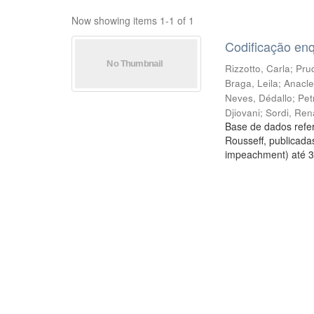
Now showing items 1-1 of 1
Codificação en
Rizzotto, Carla
;
Prud
Braga, Leila
;
Anacle
Neves, Dédallo
;
Pet
Djiovani
;
Sordi, Ren
Base de dados refer
Rousseff, publicada
impeachment) até 3