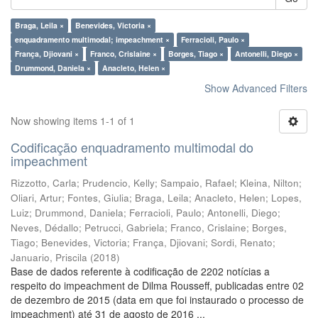
Braga, Leila ×
Benevides, Victoria ×
enquadramento multimodal; impeachment ×
Ferracioli, Paulo ×
França, Djiovani ×
Franco, Crislaine ×
Borges, Tiago ×
Antonelli, Diego ×
Drummond, Daniela ×
Anacleto, Helen ×
Show Advanced Filters
Now showing items 1-1 of 1
Codificação enquadramento multimodal do
impeachment
Rizzotto, Carla
;
Prudencio, Kelly
;
Sampaio, Rafael
;
Kleina, Nilton
;
Oliari, Artur
;
Fontes, Giulia
;
Braga, Leila
;
Anacleto, Helen
;
Lopes,
Luiz
;
Drummond, Daniela
;
Ferracioli, Paulo
;
Antonelli, Diego
;
Neves, Dédallo
;
Petrucci, Gabriela
;
Franco, Crislaine
;
Borges,
Tiago
;
Benevides, Victoria
;
França, Djiovani
;
Sordi, Renato
;
Januario, Priscila
(
2018
)
Base de dados referente à codificação de 2202 notícias a
respeito do impeachment de Dilma Rousseff, publicadas entre 02
de dezembro de 2015 (data em que foi instaurado o processo de
impeachment) até 31 de agosto de 2016 ...