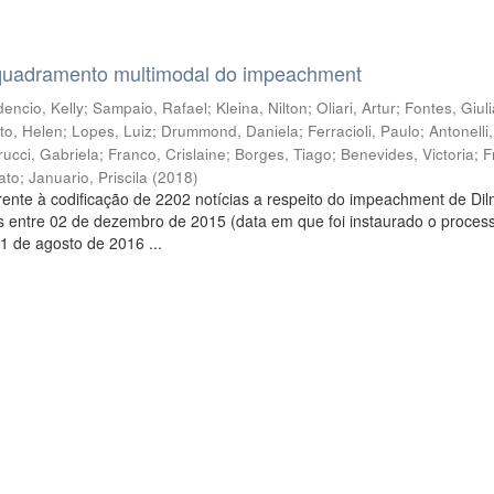
quadramento multimodal do impeachment
encio, Kelly
;
Sampaio, Rafael
;
Kleina, Nilton
;
Oliari, Artur
;
Fontes, Giul
to, Helen
;
Lopes, Luiz
;
Drummond, Daniela
;
Ferracioli, Paulo
;
Antonelli
rucci, Gabriela
;
Franco, Crislaine
;
Borges, Tiago
;
Benevides, Victoria
;
F
ato
;
Januario, Priscila
(
2018
)
ente à codificação de 2202 notícias a respeito do impeachment de Di
s entre 02 de dezembro de 2015 (data em que foi instaurado o proces
1 de agosto de 2016 ...