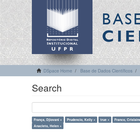
BAS
CIE
DSpace Home
Base de Dados Científicos
Search
França, Djiovani ×
Prudencio, Kelly ×
true ×
Franco, Crislain
Anacleto, Helen ×