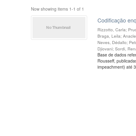
Now showing items 1-1 of 1
Codificação en
Rizzotto, Carla
;
Prud
Braga, Leila
;
Anacle
Neves, Dédallo
;
Pet
Djiovani
;
Sordi, Ren
Base de dados refer
Rousseff, publicada
impeachment) até 3