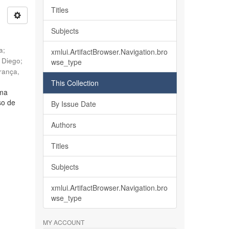
Titles
Subjects
ia
;
xmlui.ArtifactBrowser.Navigation.bro
, Diego
;
wse_type
rança,
This Collection
lma
so de
By Issue Date
Authors
Titles
Subjects
xmlui.ArtifactBrowser.Navigation.bro
wse_type
MY ACCOUNT