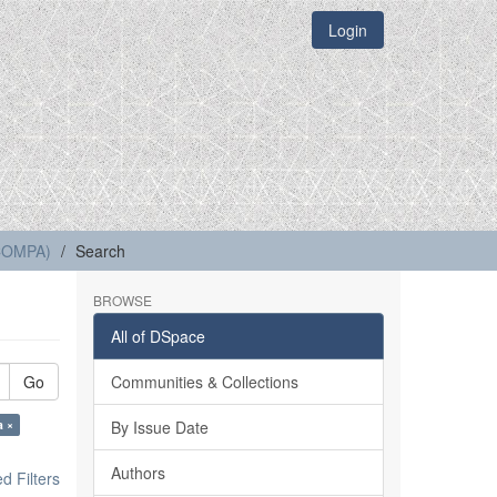
Login
(COMPA)
Search
BROWSE
All of DSpace
Go
Communities & Collections
a ×
By Issue Date
Authors
 Filters