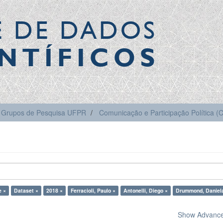
E DE DADOS
NTÍFICOS
Grupos de Pesquisa UFPR
Comunicação e Participação Política 
e ×
Dataset ×
2018 ×
Ferracioli, Paulo ×
Antonelli, Diego ×
Drummond, Daniel
Show Advanced