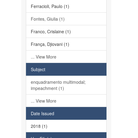
Ferracioli, Paulo (1)
Fontes, Giulia (1)
Franco, Crislaine (1)
França, Djiovani (1)
... View More
Subject
enquadramento multimodal;
impeachment (1)
... View More
Date Issued
2018 (1)