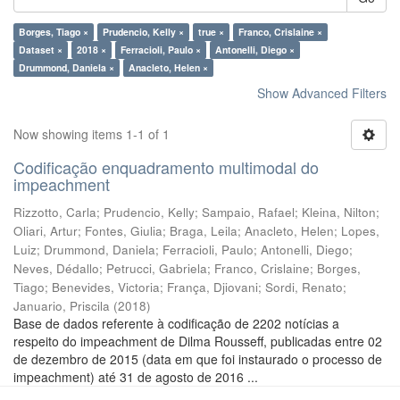
Borges, Tiago ×
Prudencio, Kelly ×
true ×
Franco, Crislaine ×
Dataset ×
2018 ×
Ferracioli, Paulo ×
Antonelli, Diego ×
Drummond, Daniela ×
Anacleto, Helen ×
Show Advanced Filters
Now showing items 1-1 of 1
Codificação enquadramento multimodal do
impeachment
Rizzotto, Carla
;
Prudencio, Kelly
;
Sampaio, Rafael
;
Kleina, Nilton
;
Oliari, Artur
;
Fontes, Giulia
;
Braga, Leila
;
Anacleto, Helen
;
Lopes,
Luiz
;
Drummond, Daniela
;
Ferracioli, Paulo
;
Antonelli, Diego
;
Neves, Dédallo
;
Petrucci, Gabriela
;
Franco, Crislaine
;
Borges,
Tiago
;
Benevides, Victoria
;
França, Djiovani
;
Sordi, Renato
;
Januario, Priscila
(
2018
)
Base de dados referente à codificação de 2202 notícias a
respeito do impeachment de Dilma Rousseff, publicadas entre 02
de dezembro de 2015 (data em que foi instaurado o processo de
impeachment) até 31 de agosto de 2016 ...