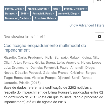
Fontes, Giulia ×
França, Djiovani ×
true ×
Franco, Crislaine ×
Dataset ×
2018 ×
Ferracioli, Paulo ×
Antonelli, Diego ×
Drummond, Daniela ×
Anacleto, Helen ×
Show Advanced Filters
Now showing items 1-1 of 1
Codificação enquadramento multimodal do
impeachment
Rizzotto, Carla
;
Prudencio, Kelly
;
Sampaio, Rafael
;
Kleina, Nilton
;
Oliari, Artur
;
Fontes, Giulia
;
Braga, Leila
;
Anacleto, Helen
;
Lopes,
Luiz
;
Drummond, Daniela
;
Ferracioli, Paulo
;
Antonelli, Diego
;
Neves, Dédallo
;
Petrucci, Gabriela
;
Franco, Crislaine
;
Borges,
Tiago
;
Benevides, Victoria
;
França, Djiovani
;
Sordi, Renato
;
Januario, Priscila
(
2018
)
Base de dados referente à codificação de 2202 notícias a
respeito do impeachment de Dilma Rousseff, publicadas entre 02
de dezembro de 2015 (data em que foi instaurado o processo de
impeachment) até 31 de agosto de 2016 ...