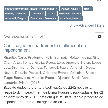
enquadramento multimodal; impeachment ×
Fontes, Giulia ×
true ×
Franco, Crislaine ×
Dataset ×
2018 ×
Ferracioli, Paulo ×
Antonelli, Diego ×
Drummond, Daniela ×
Anacleto, Helen ×
Show Advanced Filters
Now showing items 1-1 of 1
Codificação enquadramento multimodal do
impeachment
Rizzotto, Carla
;
Prudencio, Kelly
;
Sampaio, Rafael
;
Kleina, Nilton
;
Oliari, Artur
;
Fontes, Giulia
;
Braga, Leila
;
Anacleto, Helen
;
Lopes,
Luiz
;
Drummond, Daniela
;
Ferracioli, Paulo
;
Antonelli, Diego
;
Neves, Dédallo
;
Petrucci, Gabriela
;
Franco, Crislaine
;
Borges,
Tiago
;
Benevides, Victoria
;
França, Djiovani
;
Sordi, Renato
;
Januario, Priscila
(
2018
)
Base de dados referente à codificação de 2202 notícias a
respeito do impeachment de Dilma Rousseff, publicadas entre 02
de dezembro de 2015 (data em que foi instaurado o processo de
impeachment) até 31 de agosto de 2016 ...