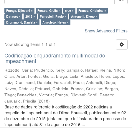
França, Djiovani ×
Fontes, Giulia ×
true ×
Franco, Crislaine ×
Dataset ×
2018 ×
Ferracioli, Paulo ×
Antonelli, Diego ×
Drummond, Daniela ×
Anacleto, Helen ×
Show Advanced Filters
Now showing items 1-1 of 1
Codificação enquadramento multimodal do
impeachment
Rizzotto, Carla
;
Prudencio, Kelly
;
Sampaio, Rafael
;
Kleina, Nilton
;
Oliari, Artur
;
Fontes, Giulia
;
Braga, Leila
;
Anacleto, Helen
;
Lopes,
Luiz
;
Drummond, Daniela
;
Ferracioli, Paulo
;
Antonelli, Diego
;
Neves, Dédallo
;
Petrucci, Gabriela
;
Franco, Crislaine
;
Borges,
Tiago
;
Benevides, Victoria
;
França, Djiovani
;
Sordi, Renato
;
Januario, Priscila
(
2018
)
Base de dados referente à codificação de 2202 notícias a
respeito do impeachment de Dilma Rousseff, publicadas entre 02
de dezembro de 2015 (data em que foi instaurado o processo de
impeachment) até 31 de agosto de 2016 ...