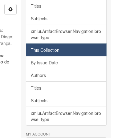
Titles
Subjects
ia
;
xmlui.ArtifactBrowser.Navigation.bro
, Diego
;
wse_type
rança,
This Collection
lma
so de
By Issue Date
Authors
Titles
Subjects
xmlui.ArtifactBrowser.Navigation.bro
wse_type
MY ACCOUNT