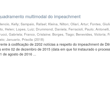
quadramento multimodal do impeachment
encio, Kelly
;
Sampaio, Rafael
;
Kleina, Nilton
;
Oliari, Artur
;
Fontes, Giul
to, Helen
;
Lopes, Luiz
;
Drummond, Daniela
;
Ferracioli, Paulo
;
Antonelli
rucci, Gabriela
;
Franco, Crislaine
;
Borges, Tiago
;
Benevides, Victoria
;
F
ato
;
Januario, Priscila
(
2018
)
ente à codificação de 2202 notícias a respeito do impeachment de Di
s entre 02 de dezembro de 2015 (data em que foi instaurado o proces
1 de agosto de 2016 ...