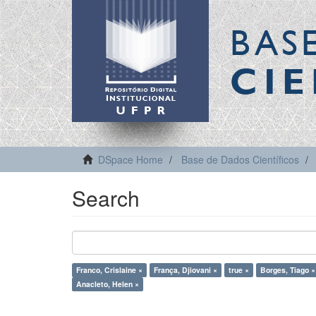
BAS
CIE
DSpace Home
Base de Dados Científicos
Search
Franco, Crislaine ×
França, Djiovani ×
true ×
Borges, Tiago ×
Anacleto, Helen ×