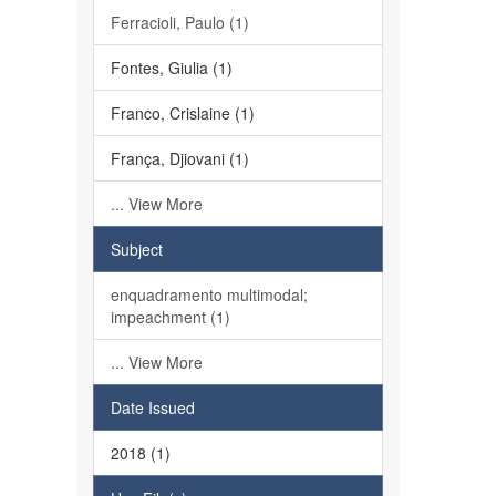
Ferracioli, Paulo (1)
Fontes, Giulia (1)
Franco, Crislaine (1)
França, Djiovani (1)
... View More
Subject
enquadramento multimodal;
impeachment (1)
... View More
Date Issued
2018 (1)