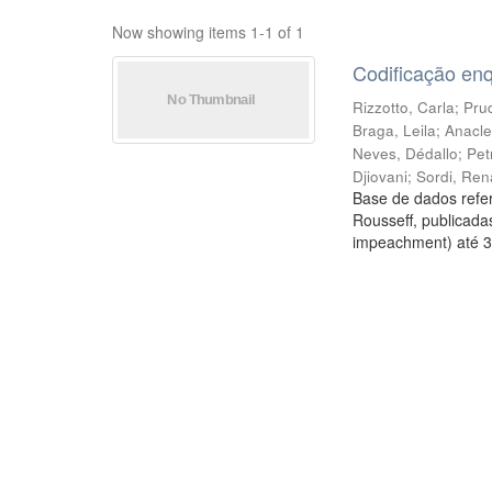
Now showing items 1-1 of 1
Codificação en
Rizzotto, Carla
;
Prud
Braga, Leila
;
Anacle
Neves, Dédallo
;
Pet
Djiovani
;
Sordi, Ren
Base de dados refer
Rousseff, publicada
impeachment) até 3