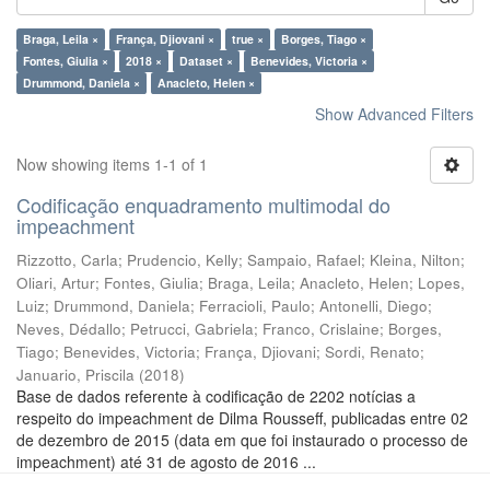
Braga, Leila ×
França, Djiovani ×
true ×
Borges, Tiago ×
Fontes, Giulia ×
2018 ×
Dataset ×
Benevides, Victoria ×
Drummond, Daniela ×
Anacleto, Helen ×
Show Advanced Filters
Now showing items 1-1 of 1
Codificação enquadramento multimodal do
impeachment
Rizzotto, Carla
;
Prudencio, Kelly
;
Sampaio, Rafael
;
Kleina, Nilton
;
Oliari, Artur
;
Fontes, Giulia
;
Braga, Leila
;
Anacleto, Helen
;
Lopes,
Luiz
;
Drummond, Daniela
;
Ferracioli, Paulo
;
Antonelli, Diego
;
Neves, Dédallo
;
Petrucci, Gabriela
;
Franco, Crislaine
;
Borges,
Tiago
;
Benevides, Victoria
;
França, Djiovani
;
Sordi, Renato
;
Januario, Priscila
(
2018
)
Base de dados referente à codificação de 2202 notícias a
respeito do impeachment de Dilma Rousseff, publicadas entre 02
de dezembro de 2015 (data em que foi instaurado o processo de
impeachment) até 31 de agosto de 2016 ...