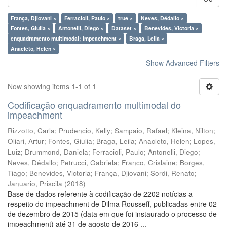
França, Djiovani ×
Ferracioli, Paulo ×
true ×
Neves, Dédallo ×
Fontes, Giulia ×
Antonelli, Diego ×
Dataset ×
Benevides, Victoria ×
enquadramento multimodal; impeachment ×
Braga, Leila ×
Anacleto, Helen ×
Show Advanced Filters
Now showing items 1-1 of 1
Codificação enquadramento multimodal do
impeachment
Rizzotto, Carla
;
Prudencio, Kelly
;
Sampaio, Rafael
;
Kleina, Nilton
;
Oliari, Artur
;
Fontes, Giulia
;
Braga, Leila
;
Anacleto, Helen
;
Lopes,
Luiz
;
Drummond, Daniela
;
Ferracioli, Paulo
;
Antonelli, Diego
;
Neves, Dédallo
;
Petrucci, Gabriela
;
Franco, Crislaine
;
Borges,
Tiago
;
Benevides, Victoria
;
França, Djiovani
;
Sordi, Renato
;
Januario, Priscila
(
2018
)
Base de dados referente à codificação de 2202 notícias a
respeito do impeachment de Dilma Rousseff, publicadas entre 02
de dezembro de 2015 (data em que foi instaurado o processo de
impeachment) até 31 de agosto de 2016 ...