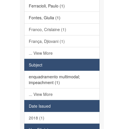
Ferracioli, Paulo (1)
Fontes, Giulia (1)
Franco, Crislaine (1)
França, Djiovani (1)
... View More
Subject
enquadramento multimodal;
impeachment (1)
... View More
Date Issued
2018 (1)