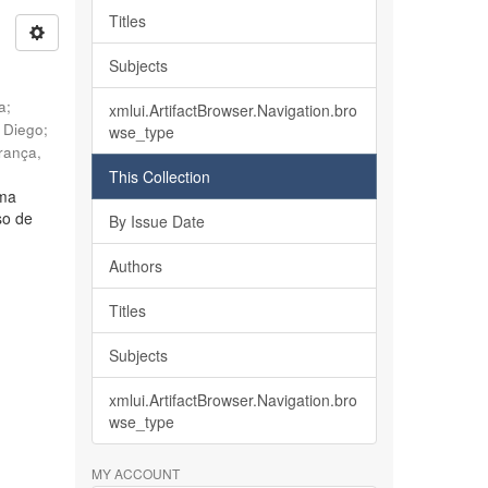
Titles
Subjects
ia
;
xmlui.ArtifactBrowser.Navigation.bro
, Diego
;
wse_type
rança,
This Collection
lma
so de
By Issue Date
Authors
Titles
Subjects
xmlui.ArtifactBrowser.Navigation.bro
wse_type
MY ACCOUNT