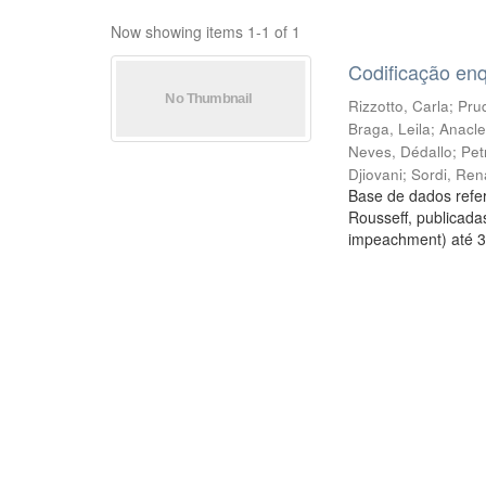
Now showing items 1-1 of 1
Codificação en
Rizzotto, Carla
;
Prud
Braga, Leila
;
Anacle
Neves, Dédallo
;
Pet
Djiovani
;
Sordi, Ren
Base de dados refer
Rousseff, publicada
impeachment) até 3