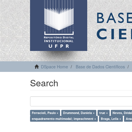
BAS
CIE
DSpace Home
Base de Dados Científicos
Search
Ferracioli, Paulo ×
Drummond, Daniela ×
true ×
Neves, Dédal
enquadramento multimodal; impeachment ×
Braga, Leila ×
Anac