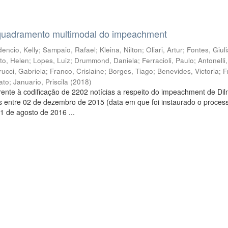
quadramento multimodal do impeachment
encio, Kelly
;
Sampaio, Rafael
;
Kleina, Nilton
;
Oliari, Artur
;
Fontes, Giul
to, Helen
;
Lopes, Luiz
;
Drummond, Daniela
;
Ferracioli, Paulo
;
Antonelli
rucci, Gabriela
;
Franco, Crislaine
;
Borges, Tiago
;
Benevides, Victoria
;
F
ato
;
Januario, Priscila
(
2018
)
ente à codificação de 2202 notícias a respeito do impeachment de Di
s entre 02 de dezembro de 2015 (data em que foi instaurado o proces
1 de agosto de 2016 ...