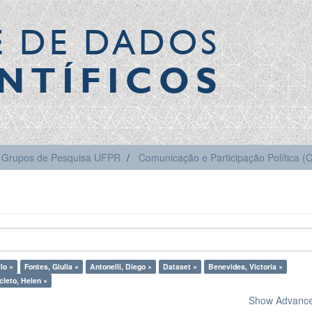
E DE DADOS
NTÍFICOS
Grupos de Pesquisa UFPR
Comunicação e Participação Política 
lo ×
Fontes, Giulia ×
Antonelli, Diego ×
Dataset ×
Benevides, Victoria ×
leto, Helen ×
Show Advanced