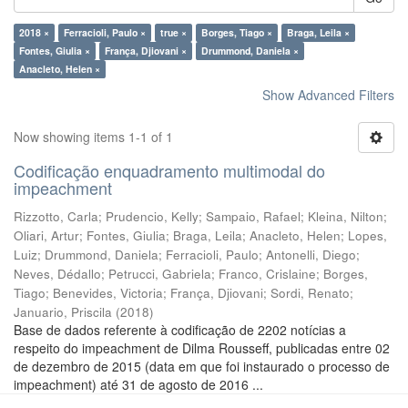
2018 ×
Ferracioli, Paulo ×
true ×
Borges, Tiago ×
Braga, Leila ×
Fontes, Giulia ×
França, Djiovani ×
Drummond, Daniela ×
Anacleto, Helen ×
Show Advanced Filters
Now showing items 1-1 of 1
Codificação enquadramento multimodal do
impeachment
Rizzotto, Carla
;
Prudencio, Kelly
;
Sampaio, Rafael
;
Kleina, Nilton
;
Oliari, Artur
;
Fontes, Giulia
;
Braga, Leila
;
Anacleto, Helen
;
Lopes,
Luiz
;
Drummond, Daniela
;
Ferracioli, Paulo
;
Antonelli, Diego
;
Neves, Dédallo
;
Petrucci, Gabriela
;
Franco, Crislaine
;
Borges,
Tiago
;
Benevides, Victoria
;
França, Djiovani
;
Sordi, Renato
;
Januario, Priscila
(
2018
)
Base de dados referente à codificação de 2202 notícias a
respeito do impeachment de Dilma Rousseff, publicadas entre 02
de dezembro de 2015 (data em que foi instaurado o processo de
impeachment) até 31 de agosto de 2016 ...