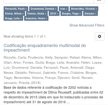
Ferracioli, Paulo ×
Drummond, Daniela ×
true ×
Benevides, Victoria ×
Kleina, Nilton ×
Fontes, Giulia ×
2018 ×
Borges, Tiago ×
Dataset ×
Braga, Leila ×
Anacleto, Helen ×
Show Advanced Filters
Now showing items 1-1 of 1
Codificação enquadramento multimodal do
impeachment
Rizzotto, Carla
;
Prudencio, Kelly
;
Sampaio, Rafael
;
Kleina, Nilton
;
Oliari, Artur
;
Fontes, Giulia
;
Braga, Leila
;
Anacleto, Helen
;
Lopes,
Luiz
;
Drummond, Daniela
;
Ferracioli, Paulo
;
Antonelli, Diego
;
Neves, Dédallo
;
Petrucci, Gabriela
;
Franco, Crislaine
;
Borges,
Tiago
;
Benevides, Victoria
;
França, Djiovani
;
Sordi, Renato
;
Januario, Priscila
(
2018
)
Base de dados referente à codificação de 2202 notícias a
respeito do impeachment de Dilma Rousseff, publicadas entre 02
de dezembro de 2015 (data em que foi instaurado o processo de
impeachment) até 31 de agosto de 2016 ...