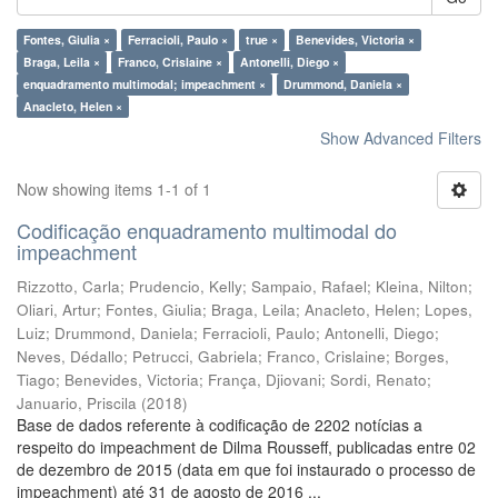
Fontes, Giulia ×
Ferracioli, Paulo ×
true ×
Benevides, Victoria ×
Braga, Leila ×
Franco, Crislaine ×
Antonelli, Diego ×
enquadramento multimodal; impeachment ×
Drummond, Daniela ×
Anacleto, Helen ×
Show Advanced Filters
Now showing items 1-1 of 1
Codificação enquadramento multimodal do
impeachment
Rizzotto, Carla
;
Prudencio, Kelly
;
Sampaio, Rafael
;
Kleina, Nilton
;
Oliari, Artur
;
Fontes, Giulia
;
Braga, Leila
;
Anacleto, Helen
;
Lopes,
Luiz
;
Drummond, Daniela
;
Ferracioli, Paulo
;
Antonelli, Diego
;
Neves, Dédallo
;
Petrucci, Gabriela
;
Franco, Crislaine
;
Borges,
Tiago
;
Benevides, Victoria
;
França, Djiovani
;
Sordi, Renato
;
Januario, Priscila
(
2018
)
Base de dados referente à codificação de 2202 notícias a
respeito do impeachment de Dilma Rousseff, publicadas entre 02
de dezembro de 2015 (data em que foi instaurado o processo de
impeachment) até 31 de agosto de 2016 ...