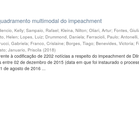
quadramento multimodal do impeachment
encio, Kelly
;
Sampaio, Rafael
;
Kleina, Nilton
;
Oliari, Artur
;
Fontes, Giul
to, Helen
;
Lopes, Luiz
;
Drummond, Daniela
;
Ferracioli, Paulo
;
Antonelli
rucci, Gabriela
;
Franco, Crislaine
;
Borges, Tiago
;
Benevides, Victoria
;
F
ato
;
Januario, Priscila
(
2018
)
ente à codificação de 2202 notícias a respeito do impeachment de Di
s entre 02 de dezembro de 2015 (data em que foi instaurado o proces
1 de agosto de 2016 ...