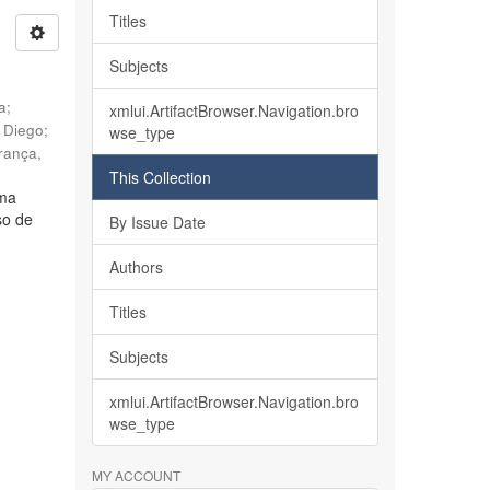
Titles
Subjects
ia
;
xmlui.ArtifactBrowser.Navigation.bro
, Diego
;
wse_type
rança,
This Collection
lma
so de
By Issue Date
Authors
Titles
Subjects
xmlui.ArtifactBrowser.Navigation.bro
wse_type
MY ACCOUNT