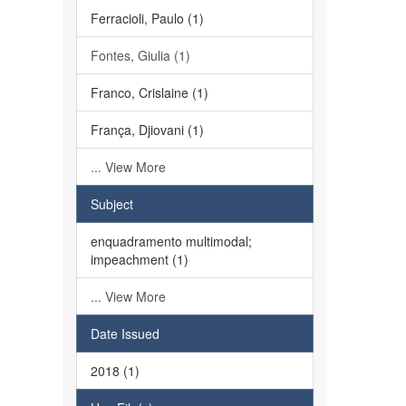
Ferracioli, Paulo (1)
Fontes, Giulia (1)
Franco, Crislaine (1)
França, Djiovani (1)
... View More
Subject
enquadramento multimodal;
impeachment (1)
... View More
Date Issued
2018 (1)