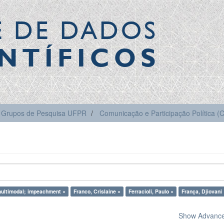
E DE DADOS
NTÍFICOS
Grupos de Pesquisa UFPR
Comunicação e Participação Política 
ultimodal; impeachment ×
Franco, Crislaine ×
Ferracioli, Paulo ×
França, Djiovani 
Show Advanced