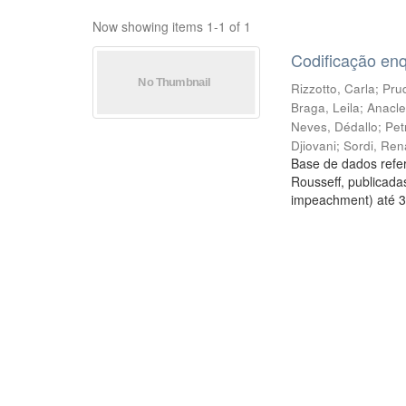
Now showing items 1-1 of 1
Codificação en
Rizzotto, Carla
;
Prud
Braga, Leila
;
Anacle
Neves, Dédallo
;
Pet
Djiovani
;
Sordi, Ren
Base de dados refer
Rousseff, publicada
impeachment) até 3