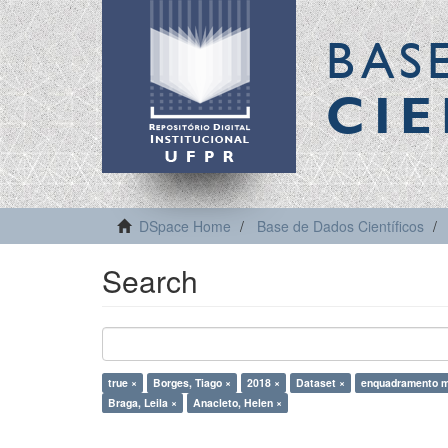
BAS
CIE
DSpace Home
Base de Dados Científicos
Search
true ×
Borges, Tiago ×
2018 ×
Dataset ×
enquadramento m
Braga, Leila ×
Anacleto, Helen ×