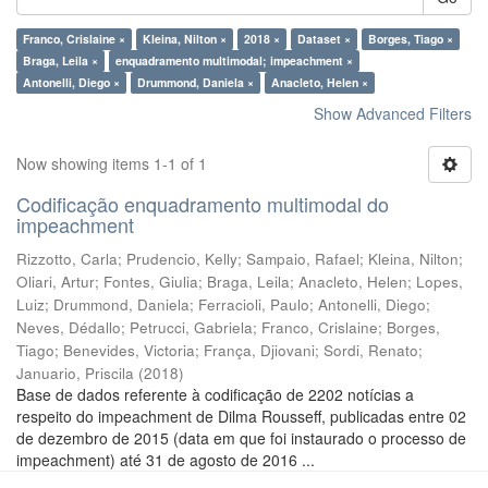
Franco, Crislaine ×
Kleina, Nilton ×
2018 ×
Dataset ×
Borges, Tiago ×
Braga, Leila ×
enquadramento multimodal; impeachment ×
Antonelli, Diego ×
Drummond, Daniela ×
Anacleto, Helen ×
Show Advanced Filters
Now showing items 1-1 of 1
Codificação enquadramento multimodal do
impeachment
Rizzotto, Carla
;
Prudencio, Kelly
;
Sampaio, Rafael
;
Kleina, Nilton
;
Oliari, Artur
;
Fontes, Giulia
;
Braga, Leila
;
Anacleto, Helen
;
Lopes,
Luiz
;
Drummond, Daniela
;
Ferracioli, Paulo
;
Antonelli, Diego
;
Neves, Dédallo
;
Petrucci, Gabriela
;
Franco, Crislaine
;
Borges,
Tiago
;
Benevides, Victoria
;
França, Djiovani
;
Sordi, Renato
;
Januario, Priscila
(
2018
)
Base de dados referente à codificação de 2202 notícias a
respeito do impeachment de Dilma Rousseff, publicadas entre 02
de dezembro de 2015 (data em que foi instaurado o processo de
impeachment) até 31 de agosto de 2016 ...