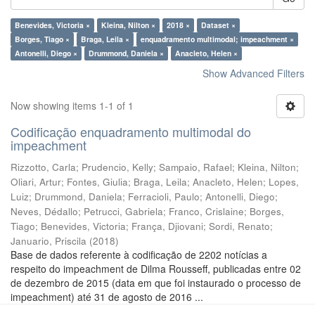
Benevides, Victoria ×
Kleina, Nilton ×
2018 ×
Dataset ×
Borges, Tiago ×
Braga, Leila ×
enquadramento multimodal; impeachment ×
Antonelli, Diego ×
Drummond, Daniela ×
Anacleto, Helen ×
Show Advanced Filters
Now showing items 1-1 of 1
Codificação enquadramento multimodal do
impeachment
Rizzotto, Carla
;
Prudencio, Kelly
;
Sampaio, Rafael
;
Kleina, Nilton
;
Oliari, Artur
;
Fontes, Giulia
;
Braga, Leila
;
Anacleto, Helen
;
Lopes,
Luiz
;
Drummond, Daniela
;
Ferracioli, Paulo
;
Antonelli, Diego
;
Neves, Dédallo
;
Petrucci, Gabriela
;
Franco, Crislaine
;
Borges,
Tiago
;
Benevides, Victoria
;
França, Djiovani
;
Sordi, Renato
;
Januario, Priscila
(
2018
)
Base de dados referente à codificação de 2202 notícias a
respeito do impeachment de Dilma Rousseff, publicadas entre 02
de dezembro de 2015 (data em que foi instaurado o processo de
impeachment) até 31 de agosto de 2016 ...