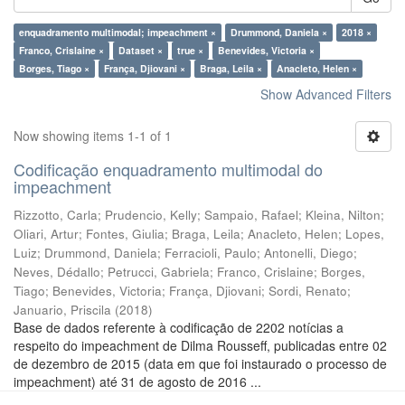
enquadramento multimodal; impeachment ×
Drummond, Daniela ×
2018 ×
Franco, Crislaine ×
Dataset ×
true ×
Benevides, Victoria ×
Borges, Tiago ×
França, Djiovani ×
Braga, Leila ×
Anacleto, Helen ×
Show Advanced Filters
Now showing items 1-1 of 1
Codificação enquadramento multimodal do
impeachment
Rizzotto, Carla
;
Prudencio, Kelly
;
Sampaio, Rafael
;
Kleina, Nilton
;
Oliari, Artur
;
Fontes, Giulia
;
Braga, Leila
;
Anacleto, Helen
;
Lopes,
Luiz
;
Drummond, Daniela
;
Ferracioli, Paulo
;
Antonelli, Diego
;
Neves, Dédallo
;
Petrucci, Gabriela
;
Franco, Crislaine
;
Borges,
Tiago
;
Benevides, Victoria
;
França, Djiovani
;
Sordi, Renato
;
Januario, Priscila
(
2018
)
Base de dados referente à codificação de 2202 notícias a
respeito do impeachment de Dilma Rousseff, publicadas entre 02
de dezembro de 2015 (data em que foi instaurado o processo de
impeachment) até 31 de agosto de 2016 ...