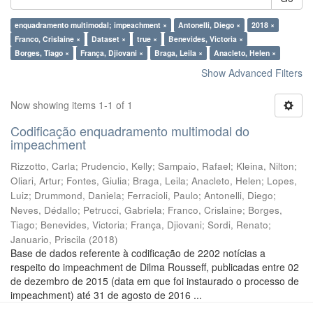
enquadramento multimodal; impeachment ×
Antonelli, Diego ×
2018 ×
Franco, Crislaine ×
Dataset ×
true ×
Benevides, Victoria ×
Borges, Tiago ×
França, Djiovani ×
Braga, Leila ×
Anacleto, Helen ×
Show Advanced Filters
Now showing items 1-1 of 1
Codificação enquadramento multimodal do
impeachment
Rizzotto, Carla
;
Prudencio, Kelly
;
Sampaio, Rafael
;
Kleina, Nilton
;
Oliari, Artur
;
Fontes, Giulia
;
Braga, Leila
;
Anacleto, Helen
;
Lopes,
Luiz
;
Drummond, Daniela
;
Ferracioli, Paulo
;
Antonelli, Diego
;
Neves, Dédallo
;
Petrucci, Gabriela
;
Franco, Crislaine
;
Borges,
Tiago
;
Benevides, Victoria
;
França, Djiovani
;
Sordi, Renato
;
Januario, Priscila
(
2018
)
Base de dados referente à codificação de 2202 notícias a
respeito do impeachment de Dilma Rousseff, publicadas entre 02
de dezembro de 2015 (data em que foi instaurado o processo de
impeachment) até 31 de agosto de 2016 ...