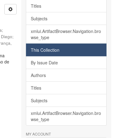
Titles
Subjects
ia
;
xmlui.ArtifactBrowser.Navigation.bro
, Diego
;
wse_type
rança,
This Collection
lma
so de
By Issue Date
Authors
Titles
Subjects
xmlui.ArtifactBrowser.Navigation.bro
wse_type
MY ACCOUNT