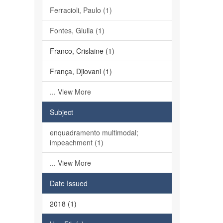
Ferracioli, Paulo (1)
Fontes, Giulia (1)
Franco, Crislaine (1)
França, Djiovani (1)
... View More
Subject
enquadramento multimodal;
impeachment (1)
... View More
Date Issued
2018 (1)