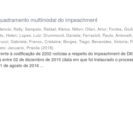
quadramento multimodal do impeachment
encio, Kelly
;
Sampaio, Rafael
;
Kleina, Nilton
;
Oliari, Artur
;
Fontes, Giul
to, Helen
;
Lopes, Luiz
;
Drummond, Daniela
;
Ferracioli, Paulo
;
Antonelli
rucci, Gabriela
;
Franco, Crislaine
;
Borges, Tiago
;
Benevides, Victoria
;
F
ato
;
Januario, Priscila
(
2018
)
ente à codificação de 2202 notícias a respeito do impeachment de Di
s entre 02 de dezembro de 2015 (data em que foi instaurado o proces
1 de agosto de 2016 ...