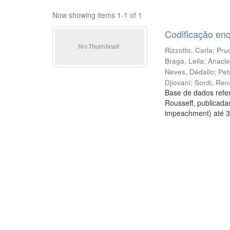
Now showing items 1-1 of 1
Codificação en
Rizzotto, Carla
;
Prud
Braga, Leila
;
Anacle
Neves, Dédallo
;
Pet
Djiovani
;
Sordi, Ren
Base de dados refer
Rousseff, publicada
impeachment) até 3