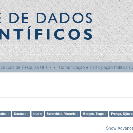
E DE DADOS
NTÍFICOS
Grupos de Pesquisa UFPR
Comunicação e Participação Política 
laine ×
Dataset ×
true ×
Benevides, Victoria ×
Borges, Tiago ×
França, Djiova
Show Advanced