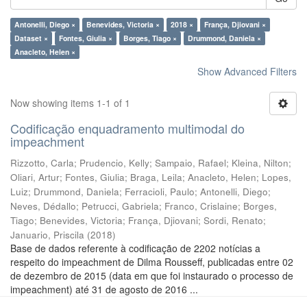
Antonelli, Diego ×
Benevides, Victoria ×
2018 ×
França, Djiovani ×
Dataset ×
Fontes, Giulia ×
Borges, Tiago ×
Drummond, Daniela ×
Anacleto, Helen ×
Show Advanced Filters
Now showing items 1-1 of 1
Codificação enquadramento multimodal do
impeachment
Rizzotto, Carla
;
Prudencio, Kelly
;
Sampaio, Rafael
;
Kleina, Nilton
;
Oliari, Artur
;
Fontes, Giulia
;
Braga, Leila
;
Anacleto, Helen
;
Lopes,
Luiz
;
Drummond, Daniela
;
Ferracioli, Paulo
;
Antonelli, Diego
;
Neves, Dédallo
;
Petrucci, Gabriela
;
Franco, Crislaine
;
Borges,
Tiago
;
Benevides, Victoria
;
França, Djiovani
;
Sordi, Renato
;
Januario, Priscila
(
2018
)
Base de dados referente à codificação de 2202 notícias a
respeito do impeachment de Dilma Rousseff, publicadas entre 02
de dezembro de 2015 (data em que foi instaurado o processo de
impeachment) até 31 de agosto de 2016 ...