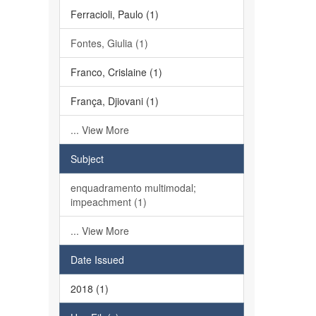
Ferracioli, Paulo (1)
Fontes, Giulia (1)
Franco, Crislaine (1)
França, Djiovani (1)
... View More
Subject
enquadramento multimodal;
impeachment (1)
... View More
Date Issued
2018 (1)