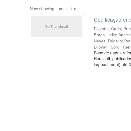
Now showing items 1-1 of 1
Codificação en
Rizzotto, Carla
;
Prud
Braga, Leila
;
Anacle
Neves, Dédallo
;
Pet
Djiovani
;
Sordi, Ren
Base de dados refer
Rousseff, publicada
impeachment) até 3