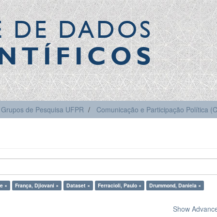
E DE DADOS
NTÍFICOS
Grupos de Pesquisa UFPR
Comunicação e Participação Política 
ne ×
França, Djiovani ×
Dataset ×
Ferracioli, Paulo ×
Drummond, Daniela ×
Show Advanced