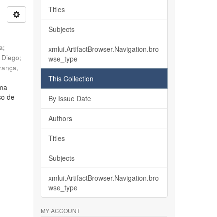
Titles
Subjects
ia
;
xmlui.ArtifactBrowser.Navigation.bro
, Diego
;
wse_type
rança,
This Collection
lma
so de
By Issue Date
Authors
Titles
Subjects
xmlui.ArtifactBrowser.Navigation.bro
wse_type
MY ACCOUNT