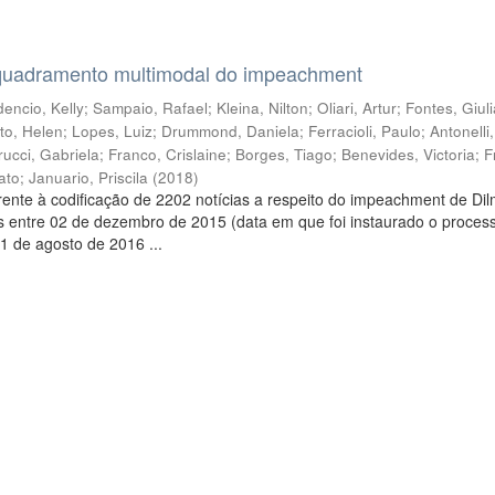
quadramento multimodal do impeachment
encio, Kelly
;
Sampaio, Rafael
;
Kleina, Nilton
;
Oliari, Artur
;
Fontes, Giul
to, Helen
;
Lopes, Luiz
;
Drummond, Daniela
;
Ferracioli, Paulo
;
Antonelli
rucci, Gabriela
;
Franco, Crislaine
;
Borges, Tiago
;
Benevides, Victoria
;
F
ato
;
Januario, Priscila
(
2018
)
ente à codificação de 2202 notícias a respeito do impeachment de Di
s entre 02 de dezembro de 2015 (data em que foi instaurado o proces
1 de agosto de 2016 ...