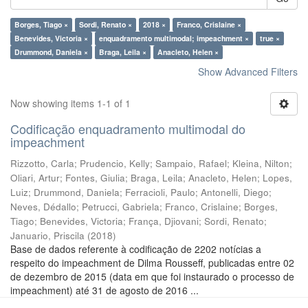
Borges, Tiago ×
Sordi, Renato ×
2018 ×
Franco, Crislaine ×
Benevides, Victoria ×
enquadramento multimodal; impeachment ×
true ×
Drummond, Daniela ×
Braga, Leila ×
Anacleto, Helen ×
Show Advanced Filters
Now showing items 1-1 of 1
Codificação enquadramento multimodal do
impeachment
Rizzotto, Carla
;
Prudencio, Kelly
;
Sampaio, Rafael
;
Kleina, Nilton
;
Oliari, Artur
;
Fontes, Giulia
;
Braga, Leila
;
Anacleto, Helen
;
Lopes,
Luiz
;
Drummond, Daniela
;
Ferracioli, Paulo
;
Antonelli, Diego
;
Neves, Dédallo
;
Petrucci, Gabriela
;
Franco, Crislaine
;
Borges,
Tiago
;
Benevides, Victoria
;
França, Djiovani
;
Sordi, Renato
;
Januario, Priscila
(
2018
)
Base de dados referente à codificação de 2202 notícias a
respeito do impeachment de Dilma Rousseff, publicadas entre 02
de dezembro de 2015 (data em que foi instaurado o processo de
impeachment) até 31 de agosto de 2016 ...