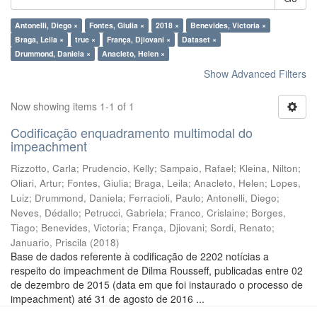
Antonelli, Diego ×
Fontes, Giulia ×
2018 ×
Benevides, Victoria ×
Braga, Leila ×
true ×
França, Djiovani ×
Dataset ×
Drummond, Daniela ×
Anacleto, Helen ×
Show Advanced Filters
Now showing items 1-1 of 1
Codificação enquadramento multimodal do
impeachment
Rizzotto, Carla
;
Prudencio, Kelly
;
Sampaio, Rafael
;
Kleina, Nilton
;
Oliari, Artur
;
Fontes, Giulia
;
Braga, Leila
;
Anacleto, Helen
;
Lopes,
Luiz
;
Drummond, Daniela
;
Ferracioli, Paulo
;
Antonelli, Diego
;
Neves, Dédallo
;
Petrucci, Gabriela
;
Franco, Crislaine
;
Borges,
Tiago
;
Benevides, Victoria
;
França, Djiovani
;
Sordi, Renato
;
Januario, Priscila
(
2018
)
Base de dados referente à codificação de 2202 notícias a
respeito do impeachment de Dilma Rousseff, publicadas entre 02
de dezembro de 2015 (data em que foi instaurado o processo de
impeachment) até 31 de agosto de 2016 ...