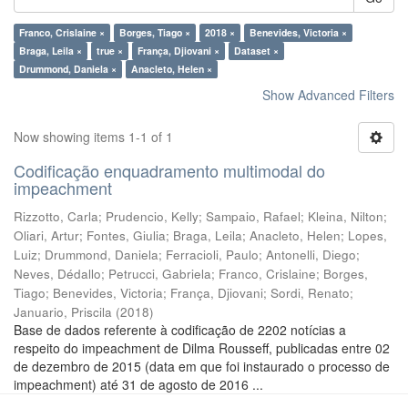
Franco, Crislaine ×
Borges, Tiago ×
2018 ×
Benevides, Victoria ×
Braga, Leila ×
true ×
França, Djiovani ×
Dataset ×
Drummond, Daniela ×
Anacleto, Helen ×
Show Advanced Filters
Now showing items 1-1 of 1
Codificação enquadramento multimodal do
impeachment
Rizzotto, Carla
;
Prudencio, Kelly
;
Sampaio, Rafael
;
Kleina, Nilton
;
Oliari, Artur
;
Fontes, Giulia
;
Braga, Leila
;
Anacleto, Helen
;
Lopes,
Luiz
;
Drummond, Daniela
;
Ferracioli, Paulo
;
Antonelli, Diego
;
Neves, Dédallo
;
Petrucci, Gabriela
;
Franco, Crislaine
;
Borges,
Tiago
;
Benevides, Victoria
;
França, Djiovani
;
Sordi, Renato
;
Januario, Priscila
(
2018
)
Base de dados referente à codificação de 2202 notícias a
respeito do impeachment de Dilma Rousseff, publicadas entre 02
de dezembro de 2015 (data em que foi instaurado o processo de
impeachment) até 31 de agosto de 2016 ...