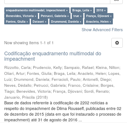
enquadramento multimodal; impeachment ×
Braga, Leila ×
2018 ×
Benevides, Victoria ×
Petrucci, Gabriela ×
true ×
França, Djiovani ×
Fontes, Giulia ×
Dataset ×
Drummond, Daniela ×
Anacleto, Helen ×
Show Advanced Filters
Now showing items 1-1 of 1
Codificação enquadramento multimodal do
impeachment
Rizzotto, Carla
;
Prudencio, Kelly
;
Sampaio, Rafael
;
Kleina, Nilton
;
Oliari, Artur
;
Fontes, Giulia
;
Braga, Leila
;
Anacleto, Helen
;
Lopes,
Luiz
;
Drummond, Daniela
;
Ferracioli, Paulo
;
Antonelli, Diego
;
Neves, Dédallo
;
Petrucci, Gabriela
;
Franco, Crislaine
;
Borges,
Tiago
;
Benevides, Victoria
;
França, Djiovani
;
Sordi, Renato
;
Januario, Priscila
(
2018
)
Base de dados referente à codificação de 2202 notícias a
respeito do impeachment de Dilma Rousseff, publicadas entre 02
de dezembro de 2015 (data em que foi instaurado o processo de
impeachment) até 31 de agosto de 2016 ...