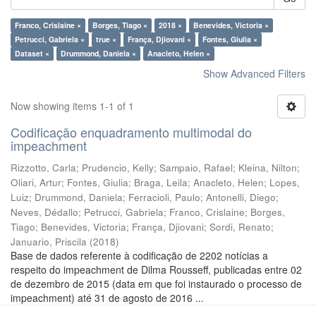
Franco, Crislaine ×
Borges, Tiago ×
2018 ×
Benevides, Victoria ×
Petrucci, Gabriela ×
true ×
França, Djiovani ×
Fontes, Giulia ×
Dataset ×
Drummond, Daniela ×
Anacleto, Helen ×
Show Advanced Filters
Now showing items 1-1 of 1
Codificação enquadramento multimodal do
impeachment
Rizzotto, Carla
;
Prudencio, Kelly
;
Sampaio, Rafael
;
Kleina, Nilton
;
Oliari, Artur
;
Fontes, Giulia
;
Braga, Leila
;
Anacleto, Helen
;
Lopes,
Luiz
;
Drummond, Daniela
;
Ferracioli, Paulo
;
Antonelli, Diego
;
Neves, Dédallo
;
Petrucci, Gabriela
;
Franco, Crislaine
;
Borges,
Tiago
;
Benevides, Victoria
;
França, Djiovani
;
Sordi, Renato
;
Januario, Priscila
(
2018
)
Base de dados referente à codificação de 2202 notícias a
respeito do impeachment de Dilma Rousseff, publicadas entre 02
de dezembro de 2015 (data em que foi instaurado o processo de
impeachment) até 31 de agosto de 2016 ...