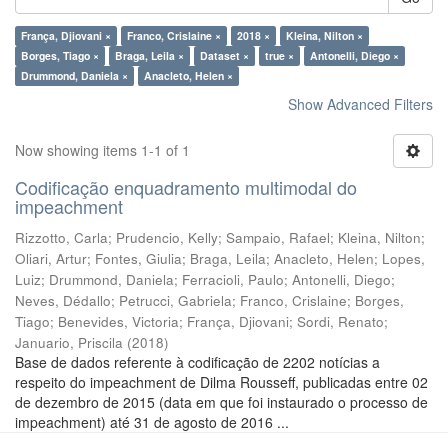
França, Djiovani ×
Franco, Crislaine ×
2018 ×
Kleina, Nilton ×
Borges, Tiago ×
Braga, Leila ×
Dataset ×
true ×
Antonelli, Diego ×
Drummond, Daniela ×
Anacleto, Helen ×
Show Advanced Filters
Now showing items 1-1 of 1
Codificação enquadramento multimodal do
impeachment
Rizzotto, Carla
;
Prudencio, Kelly
;
Sampaio, Rafael
;
Kleina, Nilton
;
Oliari, Artur
;
Fontes, Giulia
;
Braga, Leila
;
Anacleto, Helen
;
Lopes,
Luiz
;
Drummond, Daniela
;
Ferracioli, Paulo
;
Antonelli, Diego
;
Neves, Dédallo
;
Petrucci, Gabriela
;
Franco, Crislaine
;
Borges,
Tiago
;
Benevides, Victoria
;
França, Djiovani
;
Sordi, Renato
;
Januario, Priscila
(
2018
)
Base de dados referente à codificação de 2202 notícias a
respeito do impeachment de Dilma Rousseff, publicadas entre 02
de dezembro de 2015 (data em que foi instaurado o processo de
impeachment) até 31 de agosto de 2016 ...