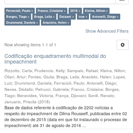
Ferracioli, Paulo ×
Franco, Crislaine ×
2018 ×
Kleina, Nilton ×
Borges, Tiago ×
Braga, Leila ×
Dataset ×
true ×
Antonelli, Diego ×
Drummond, Daniela ×
Anacleto, Helen ×
Show Advanced Filters
Now showing items 1-1 of 1
Codificação enquadramento multimodal do
impeachment
Rizzotto, Carla
;
Prudencio, Kelly
;
Sampaio, Rafael
;
Kleina, Nilton
;
Oliari, Artur
;
Fontes, Giulia
;
Braga, Leila
;
Anacleto, Helen
;
Lopes,
Luiz
;
Drummond, Daniela
;
Ferracioli, Paulo
;
Antonelli, Diego
;
Neves, Dédallo
;
Petrucci, Gabriela
;
Franco, Crislaine
;
Borges,
Tiago
;
Benevides, Victoria
;
França, Djiovani
;
Sordi, Renato
;
Januario, Priscila
(
2018
)
Base de dados referente à codificação de 2202 notícias a
respeito do impeachment de Dilma Rousseff, publicadas entre 02
de dezembro de 2015 (data em que foi instaurado o processo de
impeachment) até 31 de agosto de 2016 ...