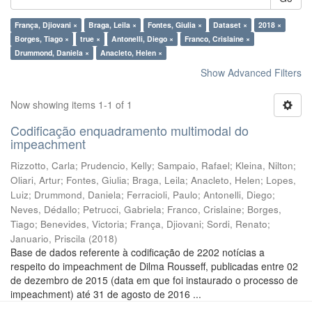
França, Djiovani ×
Braga, Leila ×
Fontes, Giulia ×
Dataset ×
2018 ×
Borges, Tiago ×
true ×
Antonelli, Diego ×
Franco, Crislaine ×
Drummond, Daniela ×
Anacleto, Helen ×
Show Advanced Filters
Now showing items 1-1 of 1
Codificação enquadramento multimodal do
impeachment
Rizzotto, Carla
;
Prudencio, Kelly
;
Sampaio, Rafael
;
Kleina, Nilton
;
Oliari, Artur
;
Fontes, Giulia
;
Braga, Leila
;
Anacleto, Helen
;
Lopes,
Luiz
;
Drummond, Daniela
;
Ferracioli, Paulo
;
Antonelli, Diego
;
Neves, Dédallo
;
Petrucci, Gabriela
;
Franco, Crislaine
;
Borges,
Tiago
;
Benevides, Victoria
;
França, Djiovani
;
Sordi, Renato
;
Januario, Priscila
(
2018
)
Base de dados referente à codificação de 2202 notícias a
respeito do impeachment de Dilma Rousseff, publicadas entre 02
de dezembro de 2015 (data em que foi instaurado o processo de
impeachment) até 31 de agosto de 2016 ...