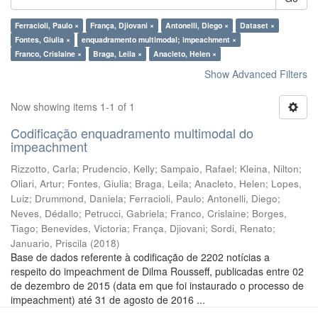
Ferracioli, Paulo ×
França, Djiovani ×
Antonelli, Diego ×
Dataset ×
Fontes, Giulia ×
enquadramento multimodal; impeachment ×
Franco, Crislaine ×
Braga, Leila ×
Anacleto, Helen ×
Show Advanced Filters
Now showing items 1-1 of 1
Codificação enquadramento multimodal do
impeachment
Rizzotto, Carla
;
Prudencio, Kelly
;
Sampaio, Rafael
;
Kleina, Nilton
;
Oliari, Artur
;
Fontes, Giulia
;
Braga, Leila
;
Anacleto, Helen
;
Lopes,
Luiz
;
Drummond, Daniela
;
Ferracioli, Paulo
;
Antonelli, Diego
;
Neves, Dédallo
;
Petrucci, Gabriela
;
Franco, Crislaine
;
Borges,
Tiago
;
Benevides, Victoria
;
França, Djiovani
;
Sordi, Renato
;
Januario, Priscila
(
2018
)
Base de dados referente à codificação de 2202 notícias a
respeito do impeachment de Dilma Rousseff, publicadas entre 02
de dezembro de 2015 (data em que foi instaurado o processo de
impeachment) até 31 de agosto de 2016 ...