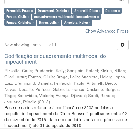
Ferracioli, Paulo ×
Drummond, Daniela ×
Antonelli, Diego ×
Dataset ×
Fontes, Giulia ×
enquadramento multimodal; impeachment ×
Franco, Crislaine ×
Braga, Leila ×
Anacleto, Helen ×
Show Advanced Filters
Now showing items 1-1 of 1
Codificação enquadramento multimodal do
impeachment
Rizzotto, Carla
;
Prudencio, Kelly
;
Sampaio, Rafael
;
Kleina, Nilton
;
Oliari, Artur
;
Fontes, Giulia
;
Braga, Leila
;
Anacleto, Helen
;
Lopes,
Luiz
;
Drummond, Daniela
;
Ferracioli, Paulo
;
Antonelli, Diego
;
Neves, Dédallo
;
Petrucci, Gabriela
;
Franco, Crislaine
;
Borges,
Tiago
;
Benevides, Victoria
;
França, Djiovani
;
Sordi, Renato
;
Januario, Priscila
(
2018
)
Base de dados referente à codificação de 2202 notícias a
respeito do impeachment de Dilma Rousseff, publicadas entre 02
de dezembro de 2015 (data em que foi instaurado o processo de
impeachment) até 31 de agosto de 2016 ...