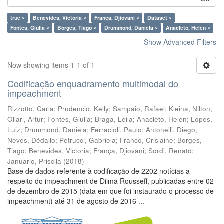
true ×
Benevides, Victoria ×
França, Djiovani ×
Dataset ×
Fontes, Giulia ×
Borges, Tiago ×
Drummond, Daniela ×
Anacleto, Helen ×
Show Advanced Filters
Now showing items 1-1 of 1
Codificação enquadramento multimodal do
impeachment
Rizzotto, Carla
;
Prudencio, Kelly
;
Sampaio, Rafael
;
Kleina, Nilton
;
Oliari, Artur
;
Fontes, Giulia
;
Braga, Leila
;
Anacleto, Helen
;
Lopes,
Luiz
;
Drummond, Daniela
;
Ferracioli, Paulo
;
Antonelli, Diego
;
Neves, Dédallo
;
Petrucci, Gabriela
;
Franco, Crislaine
;
Borges,
Tiago
;
Benevides, Victoria
;
França, Djiovani
;
Sordi, Renato
;
Januario, Priscila
(
2018
)
Base de dados referente à codificação de 2202 notícias a
respeito do impeachment de Dilma Rousseff, publicadas entre 02
de dezembro de 2015 (data em que foi instaurado o processo de
impeachment) até 31 de agosto de 2016 ...