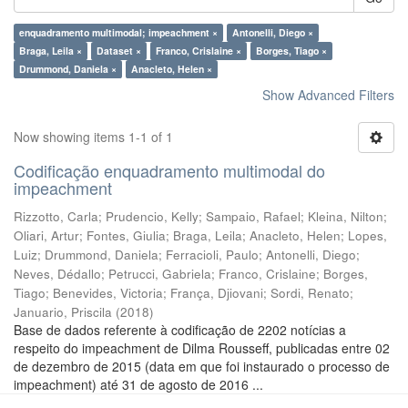
enquadramento multimodal; impeachment ×
Antonelli, Diego ×
Braga, Leila ×
Dataset ×
Franco, Crislaine ×
Borges, Tiago ×
Drummond, Daniela ×
Anacleto, Helen ×
Show Advanced Filters
Now showing items 1-1 of 1
Codificação enquadramento multimodal do
impeachment
Rizzotto, Carla
;
Prudencio, Kelly
;
Sampaio, Rafael
;
Kleina, Nilton
;
Oliari, Artur
;
Fontes, Giulia
;
Braga, Leila
;
Anacleto, Helen
;
Lopes,
Luiz
;
Drummond, Daniela
;
Ferracioli, Paulo
;
Antonelli, Diego
;
Neves, Dédallo
;
Petrucci, Gabriela
;
Franco, Crislaine
;
Borges,
Tiago
;
Benevides, Victoria
;
França, Djiovani
;
Sordi, Renato
;
Januario, Priscila
(
2018
)
Base de dados referente à codificação de 2202 notícias a
respeito do impeachment de Dilma Rousseff, publicadas entre 02
de dezembro de 2015 (data em que foi instaurado o processo de
impeachment) até 31 de agosto de 2016 ...