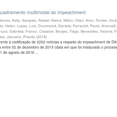
quadramento multimodal do impeachment
encio, Kelly
;
Sampaio, Rafael
;
Kleina, Nilton
;
Oliari, Artur
;
Fontes, Giul
to, Helen
;
Lopes, Luiz
;
Drummond, Daniela
;
Ferracioli, Paulo
;
Antonelli
rucci, Gabriela
;
Franco, Crislaine
;
Borges, Tiago
;
Benevides, Victoria
;
F
ato
;
Januario, Priscila
(
2018
)
ente à codificação de 2202 notícias a respeito do impeachment de Di
s entre 02 de dezembro de 2015 (data em que foi instaurado o proces
1 de agosto de 2016 ...