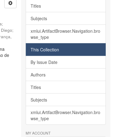
Titles
Subjects
ia
;
, Diego
;
xmlui.ArtifactBrowser.Navigation.bro
rança,
wse_type
lma
This Collection
so de
By Issue Date
Authors
Titles
Subjects
xmlui.ArtifactBrowser.Navigation.bro
wse_type
MY ACCOUNT