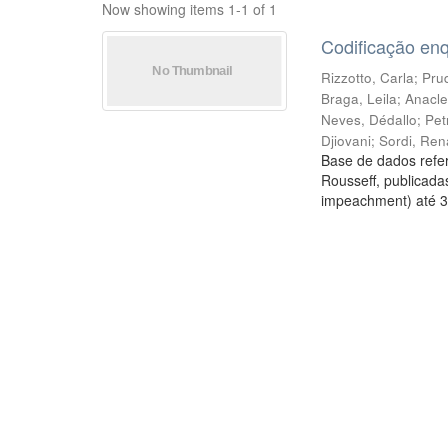
Now showing items 1-1 of 1
Codificação en
Rizzotto, Carla
;
Prud
Braga, Leila
;
Anacle
Neves, Dédallo
;
Pet
Djiovani
;
Sordi, Ren
Base de dados refer
Rousseff, publicada
impeachment) até 3