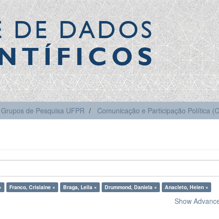
E DE DADOS
NTÍFICOS
Grupos de Pesquisa UFPR
Comunicação e Participação Política 
×
Franco, Crislaine ×
Braga, Leila ×
Drummond, Daniela ×
Anacleto, Helen ×
Show Advanced