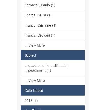
Ferracioli, Paulo (1)
Fontes, Giulia (1)
Franco, Crislaine (1)
França, Djiovani (1)
... View More
Subject
enquadramento multimodal;
impeachment (1)
... View More
Date Issued
2018 (1)