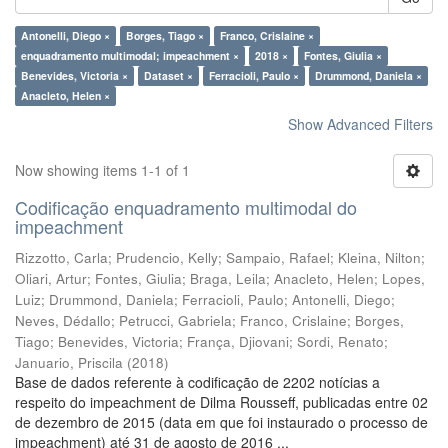
Antonelli, Diego ×
Borges, Tiago ×
Franco, Crislaine ×
enquadramento multimodal; impeachment ×
2018 ×
Fontes, Giulia ×
Benevides, Victoria ×
Dataset ×
Ferracioli, Paulo ×
Drummond, Daniela ×
Anacleto, Helen ×
Show Advanced Filters
Now showing items 1-1 of 1
Codificação enquadramento multimodal do
impeachment
Rizzotto, Carla
;
Prudencio, Kelly
;
Sampaio, Rafael
;
Kleina, Nilton
;
Oliari, Artur
;
Fontes, Giulia
;
Braga, Leila
;
Anacleto, Helen
;
Lopes,
Luiz
;
Drummond, Daniela
;
Ferracioli, Paulo
;
Antonelli, Diego
;
Neves, Dédallo
;
Petrucci, Gabriela
;
Franco, Crislaine
;
Borges,
Tiago
;
Benevides, Victoria
;
França, Djiovani
;
Sordi, Renato
;
Januario, Priscila
(
2018
)
Base de dados referente à codificação de 2202 notícias a
respeito do impeachment de Dilma Rousseff, publicadas entre 02
de dezembro de 2015 (data em que foi instaurado o processo de
impeachment) até 31 de agosto de 2016 ...