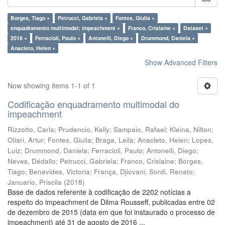
Borges, Tiago ×
Petrucci, Gabriela ×
Fontes, Giulia ×
enquadramento multimodal; impeachment ×
Franco, Crislaine ×
Dataset ×
2018 ×
Ferracioli, Paulo ×
Antonelli, Diego ×
Drummond, Daniela ×
Anacleto, Helen ×
Show Advanced Filters
Now showing items 1-1 of 1
Codificação enquadramento multimodal do
impeachment
Rizzotto, Carla
;
Prudencio, Kelly
;
Sampaio, Rafael
;
Kleina, Nilton
;
Oliari, Artur
;
Fontes, Giulia
;
Braga, Leila
;
Anacleto, Helen
;
Lopes,
Luiz
;
Drummond, Daniela
;
Ferracioli, Paulo
;
Antonelli, Diego
;
Neves, Dédallo
;
Petrucci, Gabriela
;
Franco, Crislaine
;
Borges,
Tiago
;
Benevides, Victoria
;
França, Djiovani
;
Sordi, Renato
;
Januario, Priscila
(
2018
)
Base de dados referente à codificação de 2202 notícias a
respeito do impeachment de Dilma Rousseff, publicadas entre 02
de dezembro de 2015 (data em que foi instaurado o processo de
impeachment) até 31 de agosto de 2016 ...