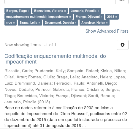
Borges, Tiago ×
Benevides, Victoria ×
Januario, Priscila ×
enquadramento multimodal; impeachment ×
França, Djiovani ×
2018 ×
true ×
Braga, Leila ×
Drummond, Daniela ×
Anacleto, Helen ×
Show Advanced Filters
Now showing items 1-1 of 1
Codificação enquadramento multimodal do
impeachment
Rizzotto, Carla
;
Prudencio, Kelly
;
Sampaio, Rafael
;
Kleina, Nilton
;
Oliari, Artur
;
Fontes, Giulia
;
Braga, Leila
;
Anacleto, Helen
;
Lopes,
Luiz
;
Drummond, Daniela
;
Ferracioli, Paulo
;
Antonelli, Diego
;
Neves, Dédallo
;
Petrucci, Gabriela
;
Franco, Crislaine
;
Borges,
Tiago
;
Benevides, Victoria
;
França, Djiovani
;
Sordi, Renato
;
Januario, Priscila
(
2018
)
Base de dados referente à codificação de 2202 notícias a
respeito do impeachment de Dilma Rousseff, publicadas entre 02
de dezembro de 2015 (data em que foi instaurado o processo de
impeachment) até 31 de agosto de 2016 ...