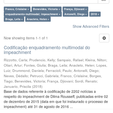
Franco, Crislaine ×
Benevides, Victoria ×
França, Djiovani ×
enquadramento multimodal; impeachment ×
Antonelli, Diego ×
2018 ×
Braga, Leila ×
Anacleto, Helen ×
Show Advanced Filters
Now showing items 1-1 of 1
Codificação enquadramento multimodal do
impeachment
Rizzotto, Carla
;
Prudencio, Kelly
;
Sampaio, Rafael
;
Kleina, Nilton
;
Oliari, Artur
;
Fontes, Giulia
;
Braga, Leila
;
Anacleto, Helen
;
Lopes,
Luiz
;
Drummond, Daniela
;
Ferracioli, Paulo
;
Antonelli, Diego
;
Neves, Dédallo
;
Petrucci, Gabriela
;
Franco, Crislaine
;
Borges,
Tiago
;
Benevides, Victoria
;
França, Djiovani
;
Sordi, Renato
;
Januario, Priscila
(
2018
)
Base de dados referente à codificação de 2202 notícias a
respeito do impeachment de Dilma Rousseff, publicadas entre 02
de dezembro de 2015 (data em que foi instaurado o processo de
impeachment) até 31 de agosto de 2016 ...