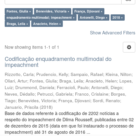
Fontes, Giulia ×
Benevides, Victoria ×
França, Djiovani ×
enquadramento multimodal; impeachment ×
Antonelli, Diego ×
2018 ×
Braga, Leila ×
Anacleto, Helen ×
Show Advanced Filters
Now showing items 1-1 of 1
Codificação enquadramento multimodal do
impeachment
Rizzotto, Carla
;
Prudencio, Kelly
;
Sampaio, Rafael
;
Kleina, Nilton
;
Oliari, Artur
;
Fontes, Giulia
;
Braga, Leila
;
Anacleto, Helen
;
Lopes,
Luiz
;
Drummond, Daniela
;
Ferracioli, Paulo
;
Antonelli, Diego
;
Neves, Dédallo
;
Petrucci, Gabriela
;
Franco, Crislaine
;
Borges,
Tiago
;
Benevides, Victoria
;
França, Djiovani
;
Sordi, Renato
;
Januario, Priscila
(
2018
)
Base de dados referente à codificação de 2202 notícias a
respeito do impeachment de Dilma Rousseff, publicadas entre 02
de dezembro de 2015 (data em que foi instaurado o processo de
impeachment) até 31 de agosto de 2016 ...