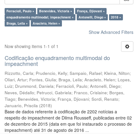
Ferracioli, Paulo ×
Benevides, Victoria ×
França, Djiovani ×
enquadramento multimodal; impeachment ×
Antonelli, Diego ×
2018 ×
Braga, Leila ×
Anacleto, Helen ×
Show Advanced Filters
Now showing items 1-1 of 1
Codificação enquadramento multimodal do
impeachment
Rizzotto, Carla
;
Prudencio, Kelly
;
Sampaio, Rafael
;
Kleina, Nilton
;
Oliari, Artur
;
Fontes, Giulia
;
Braga, Leila
;
Anacleto, Helen
;
Lopes,
Luiz
;
Drummond, Daniela
;
Ferracioli, Paulo
;
Antonelli, Diego
;
Neves, Dédallo
;
Petrucci, Gabriela
;
Franco, Crislaine
;
Borges,
Tiago
;
Benevides, Victoria
;
França, Djiovani
;
Sordi, Renato
;
Januario, Priscila
(
2018
)
Base de dados referente à codificação de 2202 notícias a
respeito do impeachment de Dilma Rousseff, publicadas entre 02
de dezembro de 2015 (data em que foi instaurado o processo de
impeachment) até 31 de agosto de 2016 ...