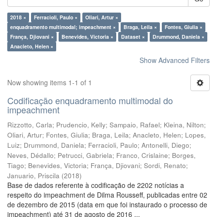
2018 ×
Ferracioli, Paulo ×
Oliari, Artur ×
enquadramento multimodal; impeachment ×
Braga, Leila ×
Fontes, Giulia ×
França, Djiovani ×
Benevides, Victoria ×
Dataset ×
Drummond, Daniela ×
Anacleto, Helen ×
Show Advanced Filters
Now showing items 1-1 of 1
Codificação enquadramento multimodal do
impeachment
Rizzotto, Carla
;
Prudencio, Kelly
;
Sampaio, Rafael
;
Kleina, Nilton
;
Oliari, Artur
;
Fontes, Giulia
;
Braga, Leila
;
Anacleto, Helen
;
Lopes,
Luiz
;
Drummond, Daniela
;
Ferracioli, Paulo
;
Antonelli, Diego
;
Neves, Dédallo
;
Petrucci, Gabriela
;
Franco, Crislaine
;
Borges,
Tiago
;
Benevides, Victoria
;
França, Djiovani
;
Sordi, Renato
;
Januario, Priscila
(
2018
)
Base de dados referente à codificação de 2202 notícias a
respeito do impeachment de Dilma Rousseff, publicadas entre 02
de dezembro de 2015 (data em que foi instaurado o processo de
impeachment) até 31 de agosto de 2016 ...