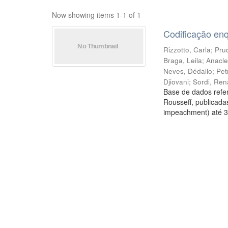
Now showing items 1-1 of 1
Codificação en
Rizzotto, Carla
;
Prud
Braga, Leila
;
Anacle
Neves, Dédallo
;
Pet
Djiovani
;
Sordi, Ren
Base de dados refer
Rousseff, publicada
impeachment) até 3