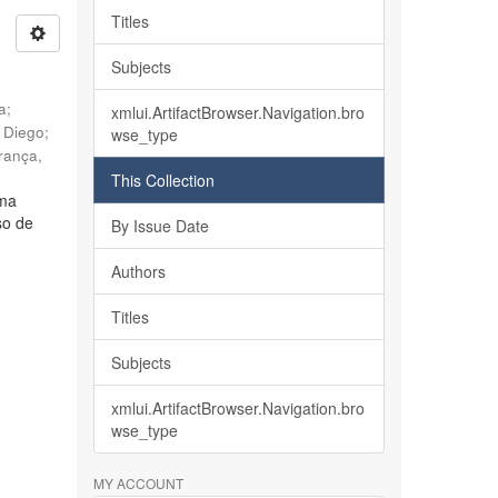
Titles
Subjects
ia
;
xmlui.ArtifactBrowser.Navigation.bro
, Diego
;
wse_type
rança,
This Collection
lma
so de
By Issue Date
Authors
Titles
Subjects
xmlui.ArtifactBrowser.Navigation.bro
wse_type
MY ACCOUNT