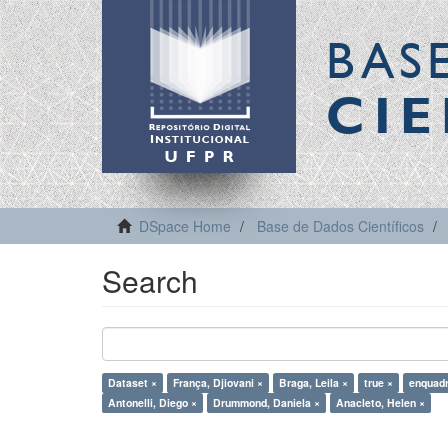
BAS
CIE
DSpace Home
Base de Dados Científicos
Search
Dataset ×
França, Djiovani ×
Braga, Leila ×
true ×
enquad
Antonelli, Diego ×
Drummond, Daniela ×
Anacleto, Helen ×