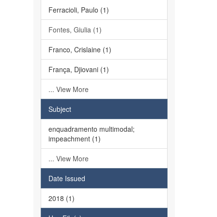
Ferracioli, Paulo (1)
Fontes, Giulia (1)
Franco, Crislaine (1)
França, Djiovani (1)
... View More
Subject
enquadramento multimodal;
impeachment (1)
... View More
Date Issued
2018 (1)