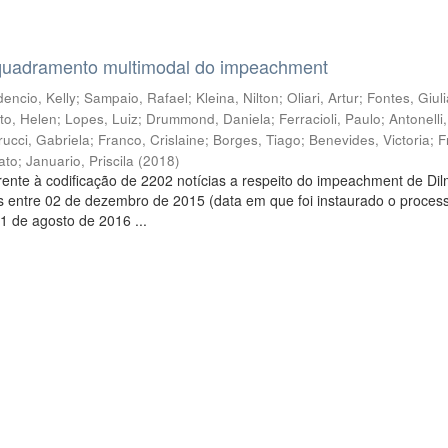
quadramento multimodal do impeachment
encio, Kelly
;
Sampaio, Rafael
;
Kleina, Nilton
;
Oliari, Artur
;
Fontes, Giul
to, Helen
;
Lopes, Luiz
;
Drummond, Daniela
;
Ferracioli, Paulo
;
Antonelli
rucci, Gabriela
;
Franco, Crislaine
;
Borges, Tiago
;
Benevides, Victoria
;
F
ato
;
Januario, Priscila
(
2018
)
ente à codificação de 2202 notícias a respeito do impeachment de Di
s entre 02 de dezembro de 2015 (data em que foi instaurado o proces
1 de agosto de 2016 ...