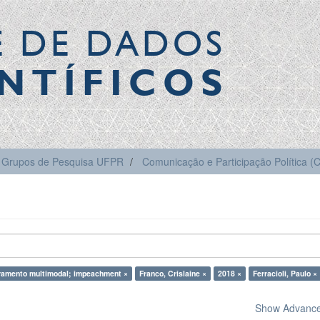
E DE DADOS
NTÍFICOS
Grupos de Pesquisa UFPR
Comunicação e Participação Política 
ramento multimodal; impeachment ×
Franco, Crislaine ×
2018 ×
Ferracioli, Paulo ×
Show Advanced