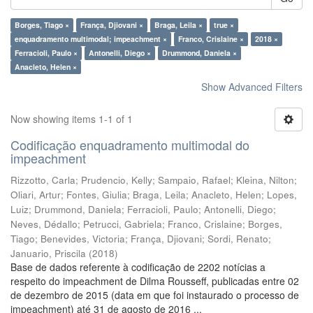
Borges, Tiago ×
França, Djiovani ×
Braga, Leila ×
true ×
enquadramento multimodal; impeachment ×
Franco, Crislaine ×
2018 ×
Ferracioli, Paulo ×
Antonelli, Diego ×
Drummond, Daniela ×
Anacleto, Helen ×
Show Advanced Filters
Now showing items 1-1 of 1
Codificação enquadramento multimodal do
impeachment
Rizzotto, Carla
;
Prudencio, Kelly
;
Sampaio, Rafael
;
Kleina, Nilton
;
Oliari, Artur
;
Fontes, Giulia
;
Braga, Leila
;
Anacleto, Helen
;
Lopes,
Luiz
;
Drummond, Daniela
;
Ferracioli, Paulo
;
Antonelli, Diego
;
Neves, Dédallo
;
Petrucci, Gabriela
;
Franco, Crislaine
;
Borges,
Tiago
;
Benevides, Victoria
;
França, Djiovani
;
Sordi, Renato
;
Januario, Priscila
(
2018
)
Base de dados referente à codificação de 2202 notícias a
respeito do impeachment de Dilma Rousseff, publicadas entre 02
de dezembro de 2015 (data em que foi instaurado o processo de
impeachment) até 31 de agosto de 2016 ...